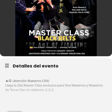
Detalles del evento
🔥🥋 ¡Atención Maestros CKA!
Llega la 2da Master Class exclusiva para Vice Maestros y Maestros
de Tercer Dan en adelante 🥇🥈🥇
📆 Domingo 8 de junio
🕗 Hora: 8:00 a.m. a 11:00 a.m.